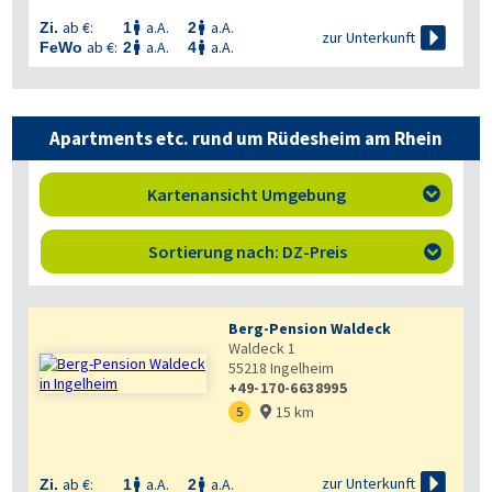
ab €:
a.A.
a.A.
Zi.
1
2



zur Unterkunft
ab €:
a.A.
a.A.
FeWo
2
4


Apartments etc. rund um Rüdesheim am Rhein
Kartenansicht Umgebung

Sortierung nach: DZ-Preis

Berg-Pension Waldeck
Waldeck 1
55218
Ingelheim
+49-170-6638995
15 km
5


zur Unterkunft
ab €:
a.A.
a.A.
Zi.
1
2

