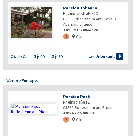
Pension Johanna
Rheinuferstraße 13
65385
Rüdesheim am Rhein OT
Assmannshausen
+49-151-24042326
6 km
6


zur Unterkunft
ab €:
60
90
Zi.
1
2


Weitere Einträge:
Pension Post
Rheinstraße12
65385
Rüdesheim am Rhein
+49-6722-40600
0 km
2
