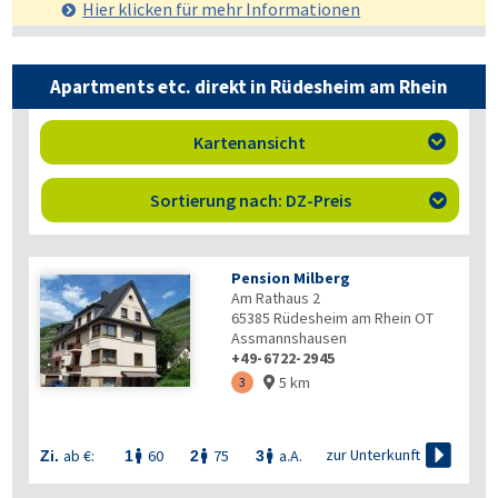
Hier klicken für mehr
Informationen
Apartments etc. direkt in Rüdesheim am Rhein
Kartenansicht

Sortierung nach: DZ-Preis

Pension Milberg
Am Rathaus 2
65385
Rüdesheim am Rhein OT
Assmannshausen
+49-6722-2945
5 km
3


zur Unterkunft
ab €:
60
75
a.A.
Zi.
1
2
3


