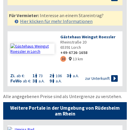
Für Vermieter:
Interesse an einem Stareintrag?
Hier klicken für mehr
Informationen
Gästehaus Weingut Roessler
Rheinstraße 20
65391
Lorch
+49-6726-1658
13 km
10

ab €:
73
106
a.A.
Zi.
1
2
3




zur Unterkunft
ab €:
a.A.
a.A.
FeWo
3
9


Alle angegebenen Preise sind als Untergrenze zu verstehen.
Weitere Portale in der Umgebung von Rüdesheim
am Rhein