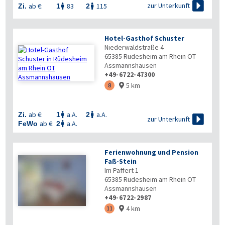

zur Unterkunft
ab €:
83
115
Zi.
1
2


Hotel-Gasthof Schuster
Niederwaldstraße 4
65385
Rüdesheim am Rhein OT
Assmannshausen
+49-6722-47300
5 km
8

ab €:
a.A.
a.A.
Zi.
1
2



zur Unterkunft
ab €:
a.A.
FeWo
2

Ferienwohnung und Pension
Faß-Stein
Im Paffert 1
65385
Rüdesheim am Rhein OT
Assmannshausen
+49-6722-2987
4 km
11
