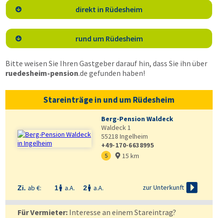
direkt in Rüdesheim

rund um Rüdesheim

Bitte weisen Sie Ihren Gastgeber darauf hin, dass Sie ihn über
ruedesheim-pension
.de
gefunden haben!
Stareinträge in und um Rüdesheim
Berg-Pension Waldeck
Waldeck 1
55218
Ingelheim
+49-170-6638995
15 km
5


zur Unterkunft
ab €:
a.A.
a.A.
Zi.
1
2


Für Vermieter:
Interesse an einem Stareintrag?