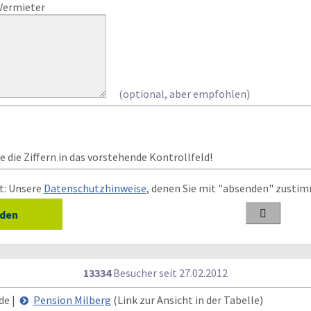
Vermieter
(optional, aber empfohlen)
 die Ziffern in das vorstehende Kontrollfeld!
t: Unsere
Datenschutzhinweise
, denen Sie mit "absenden" zusti

13334
Besucher seit
2
7.0
2.2
0
1
2
de |
Pension Milberg
(Link zur Ansicht in der Tabelle)