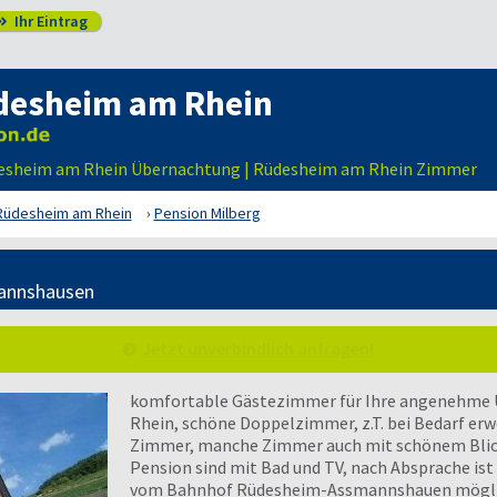
Ihr Eintrag

desheim am Rhein
desheim am Rhein Übernachtung | Rüdesheim am Rhein Zimmer
Rüdesheim am Rhein
Pension Milberg
annshausen
Jetzt unverbindlich anfragen!
komfortable Gästezimmer für Ihre angenehme 
Rhein, schöne Doppelzimmer, z.T. bei Bedarf erwe
Zimmer, manche Zimmer auch mit schönem Blick 
Pension sind mit Bad und TV, nach Absprache ist 
vom Bahnhof Rüdesheim-Assmannshauen möglic