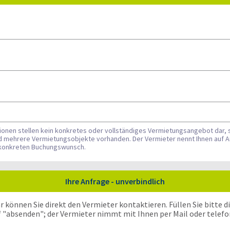
tionen stellen kein konkretes oder vollständiges Vermietungsangebot dar, 
nd mehrere Vermietungsobjekte vorhanden. Der Vermieter nennt Ihnen auf A
n konkreten Buchungswunsch.
Ihre Anfrage - unverbindlich
önnen Sie direkt den Vermieter kontaktieren. Füllen Sie bitte die
f "absenden"; der Vermieter nimmt mit Ihnen per Mail oder telefo